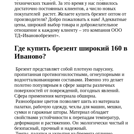
технических тканей. За это время у нас появилось
достаточно постоянных клиентов, а число новых
покупателей растет. Желаете купить брезент оптом от
производителя? Добро пожаловать к нам! Адекватные
цены, широкий выбор товара и доброжелательное
отношение к каждому клиенту – это компания ООО
ТД«Ивановобрезент».
Где купить брезент широкий 160 в
Иваново?
Брезент представляет собой плотную парусину,
пропитанная противогнилостными, огнеупорными и
водоотталкивающими составами. Именно это делает
полотно популярным в сфере защиты различных
поверхностей от повреждений, погодных явлений.
Сфера применения материала обширна.
Разнообразие цветов позволяет шить из материала
палатки, рабочую одежду, чехлы для машин, мешки,
сумки и гаражные шторы. Материал обладает
свойствами устойчивости к перепадам температур,
деформации и растяжению. Он экологически чистый и
безопасный, прочный и надежный.
Тенты, палатки и укрытия из брезента отлично