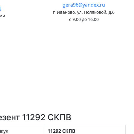
gera96@yandex.ru
4
г. Иваново, ул. Поляковой, д.6
сии
с 9.00 до 16.00
езент 11292 СКПВ
икул
11292 СКПВ