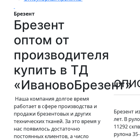
Брезент
Брезент
оптом от
производителя
купить в ТД
«ИвановоБрезент»
ОПИ
Наша компания долгое время
работает в сфере производства и
Брезент и
продажи брезентовых и других
лет. В рул
технических тканей. За это время у
11292 скпв
нас появилось достаточно
рулона 35-
постоянных клиентов, а число