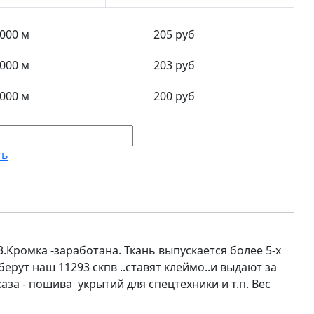
1000 м
205 pуб
3000 м
203 pуб
5000 м
200 pуб
ть
.Кромка -заработана. Ткань выпускается более 5-х
берут наш 11293 скпв ..ставят клеймо..и выдают за
аза - пошива укрытий для спецтехники и т.п. Вес