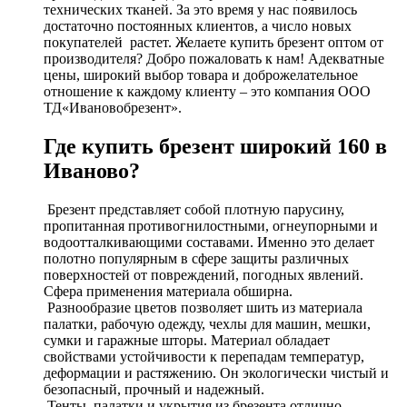
технических тканей. За это время у нас появилось
достаточно постоянных клиентов, а число новых
покупателей растет. Желаете купить брезент оптом от
производителя? Добро пожаловать к нам! Адекватные
цены, широкий выбор товара и доброжелательное
отношение к каждому клиенту – это компания ООО
ТД«Ивановобрезент».
Где купить брезент широкий 160 в
Иваново?
Брезент представляет собой плотную парусину,
пропитанная противогнилостными, огнеупорными и
водоотталкивающими составами. Именно это делает
полотно популярным в сфере защиты различных
поверхностей от повреждений, погодных явлений.
Сфера применения материала обширна.
Разнообразие цветов позволяет шить из материала
палатки, рабочую одежду, чехлы для машин, мешки,
сумки и гаражные шторы. Материал обладает
свойствами устойчивости к перепадам температур,
деформации и растяжению. Он экологически чистый и
безопасный, прочный и надежный.
Тенты, палатки и укрытия из брезента отлично